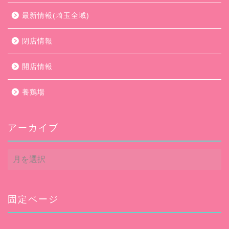
最新情報(埼玉全域)
閉店情報
開店情報
養鶏場
アーカイブ
ア
ー
カ
イ
ブ
固定ページ