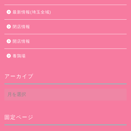
最新情報(埼玉全域)
閉店情報
開店情報
養鶏場
アーカイブ
ア
ー
カ
イ
ブ
固定ページ