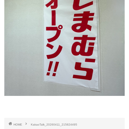
HOME
KakaoTalk_20260411_215824495