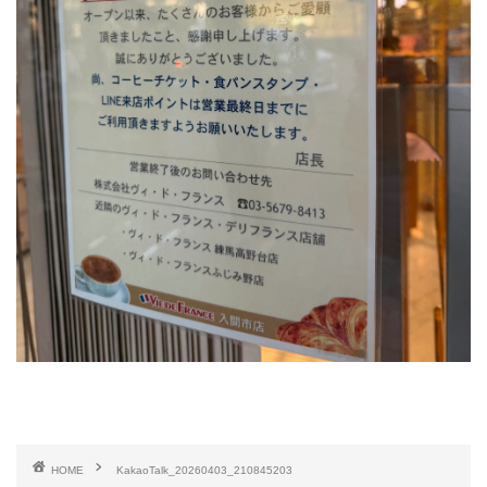
HOME
KakaoTalk_20260403_210845203