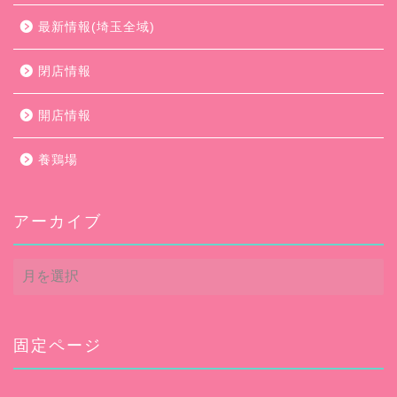
最新情報(埼玉全域)
閉店情報
開店情報
養鶏場
アーカイブ
ア
ー
カ
イ
ブ
固定ページ