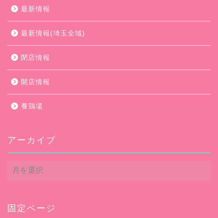
最新情報
最新情報(埼玉全域)
閉店情報
開店情報
養鶏場
アーカイブ
ア
ー
カ
イ
ブ
固定ページ