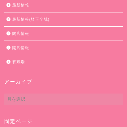
最新情報
最新情報(埼玉全域)
閉店情報
開店情報
養鶏場
アーカイブ
ア
ー
カ
イ
ブ
固定ページ