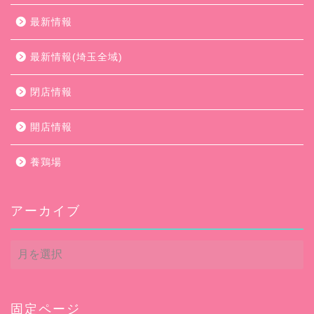
最新情報
最新情報(埼玉全域)
閉店情報
開店情報
養鶏場
アーカイブ
ア
ー
カ
イ
ブ
固定ページ