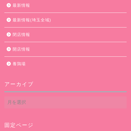
最新情報
最新情報(埼玉全域)
閉店情報
開店情報
養鶏場
アーカイブ
ア
ー
カ
イ
ブ
固定ページ