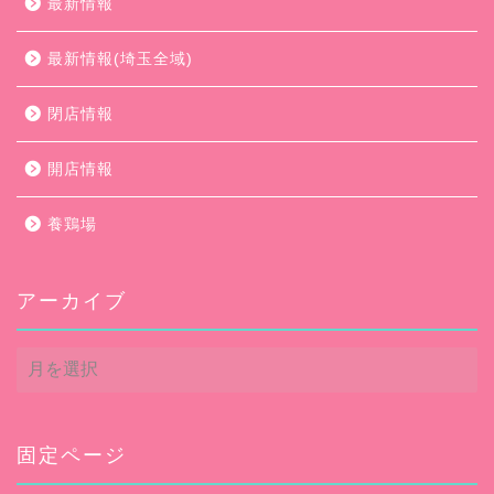
最新情報
最新情報(埼玉全域)
閉店情報
開店情報
養鶏場
アーカイブ
ア
ー
カ
イ
ブ
固定ページ