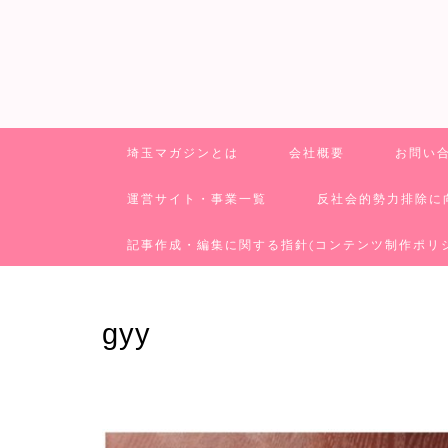
埼玉マガジンとは
会社概要
お問い
運営サイト・事業一覧
反社会的勢力排除に
記事作成・編集に関する指針(コンテンツ制作ポリ
gyy