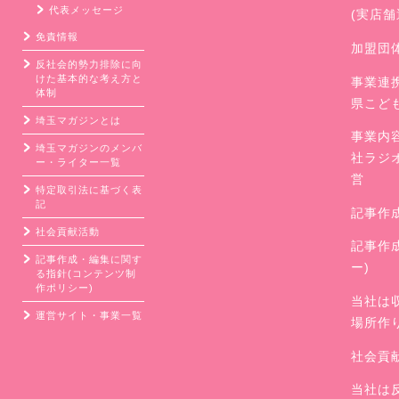
代表メッセージ
(実店
免責情報
加盟団
反社会的勢力排除に向
けた基本的な考え方と
事業連
体制
県こど
埼玉マガジンとは
事業内
埼玉マガジンのメンバ
社ラジ
ー・ライター一覧
営
特定取引法に基づく表
記
記事作
社会貢献活動
記事作
記事作成・編集に関す
ー)
る指針(コンテンツ制
作ポリシー)
当社は
運営サイト・事業一覧
場所作
社会貢
当社は