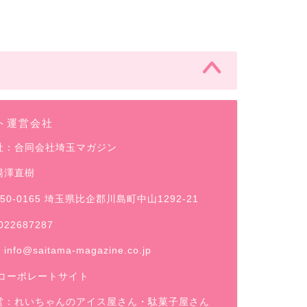
ト運営会社
社：合同会社埼玉マガジン
湯澤直樹
50-0165 埼玉県比企郡川島町中山1292-21
022687287
：
info@saitama-magazine.co.jp
コーポレートサイト
営：
れいちゃんのアイス屋さん
・駄菓子屋さん