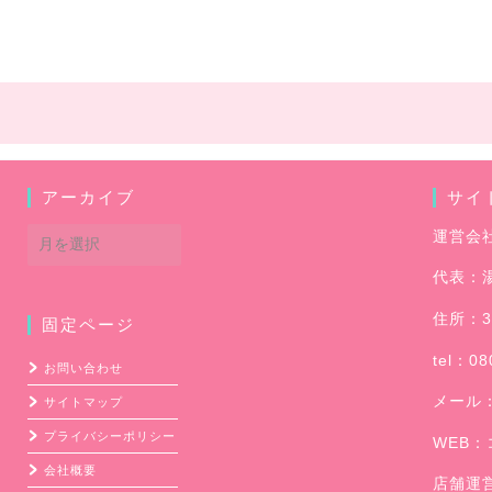
アーカイブ
サイ
ア
運営会
ー
代表：
カ
イ
住所：3
固定ページ
ブ
tel：08
お問い合わせ
メール
サイトマップ
プライバシーポリシー
WEB：
会社概要
店舗運