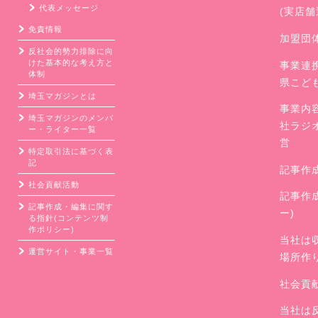
代表メッセージ
(実店
免責情報
加盟団
反社会的勢力排除に向
けた基本的な考え方と
事業連
体制
県こど
埼玉マガジンとは
事業内
埼玉マガジンのメンバ
社ラジ
ー・ライター一覧
営
特定取引法に基づく表
記
記事作
社会貢献活動
記事作
記事作成・編集に関す
ー)
る指針(コンテンツ制
作ポリシー)
当社は
運営サイト・事業一覧
場所作
社会貢
当社は