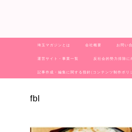
埼玉マガジンとは
会社概要
お問い
運営サイト・事業一覧
反社会的勢力排除に
記事作成・編集に関する指針(コンテンツ制作ポリ
fbl