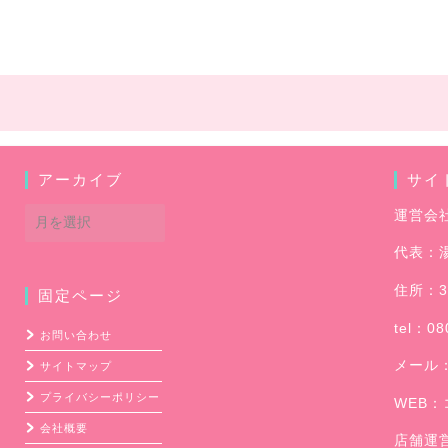
アーカイブ
サイ
ア
運営会
ー
代表：
カ
イ
住所：3
固定ページ
ブ
tel：08
お問い合わせ
メール
サイトマップ
プライバシーポリシー
WEB：
会社概要
店舗運