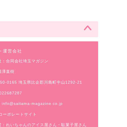
ト運営会社
社：合同会社埼玉マガジン
湯澤直樹
50-0165 埼玉県比企郡川島町中山1292-21
022687287
：
info@saitama-magazine.co.jp
コーポレートサイト
営：
れいちゃんのアイス屋さん
・駄菓子屋さん