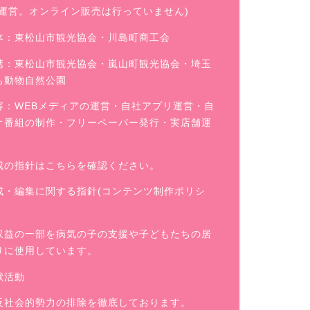
舗運営。オンライン販売は行っていません)
体：東松山市観光協会・川島町商工会
携：東松山市観光協会・嵐山町観光協会・埼玉
も動物自然公園
容：WEBメディアの運営・自社アプリ運営・自
オ番組の制作・フリーペーパー発行・実店舗運
成の指針はこちらを確認ください。
成・編集に関する指針(コンテンツ制作ポリシ
収益の一部を病気の子の支援や子どもたちの居
りに使用しています。
献活動
反社会的勢力の排除を徹底しております。