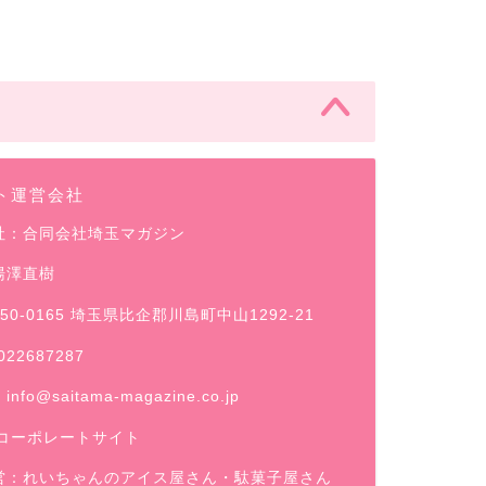
ト運営会社
社：合同会社埼玉マガジン
湯澤直樹
50-0165 埼玉県比企郡川島町中山1292-21
022687287
：
info@saitama-magazine.co.jp
コーポレートサイト
営：
れいちゃんのアイス屋さん
・駄菓子屋さん