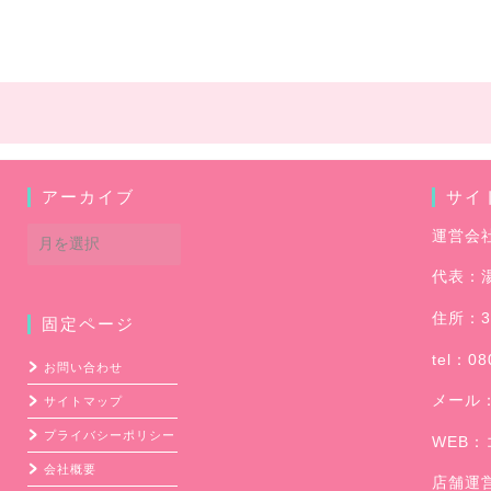
アーカイブ
サイ
ア
運営会
ー
代表：
カ
イ
住所：3
固定ページ
ブ
tel：08
お問い合わせ
メール
サイトマップ
プライバシーポリシー
WEB：
会社概要
店舗運