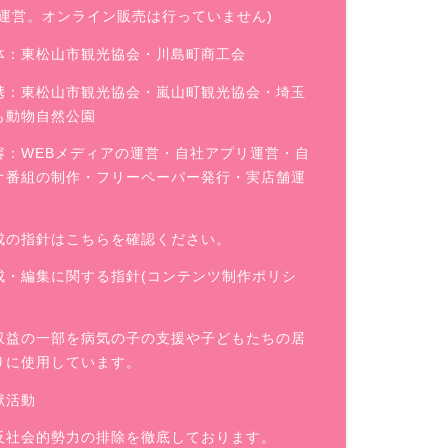
舗運営。オンライン販売は行っていません)
体：東松山市観光協会・川島町商工会
携：東松山市観光協会・嵐山町観光協会・埼玉
も動物自然公園
容：WEBメディアの運営・自社アプリ運営・自
オ番組の制作・フリーペーパー発行・実店舗運
成の指針はこちらを確認ください。
成・編集に関する指針(コンテンツ制作ポリシ
収益の一部を病気の子の支援や子どもたちの居
りに使用しています。
献活動
反社会的勢力の排除を徹底しております。