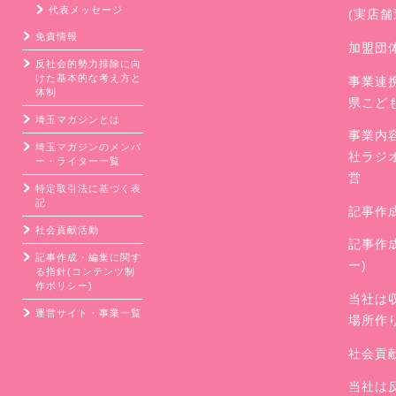
代表メッセージ
(実店
免責情報
加盟団
反社会的勢力排除に向
けた基本的な考え方と
事業連
体制
県こど
埼玉マガジンとは
事業内
埼玉マガジンのメンバ
社ラジ
ー・ライター一覧
営
特定取引法に基づく表
記
記事作
社会貢献活動
記事作
記事作成・編集に関す
ー)
る指針(コンテンツ制
作ポリシー)
当社は
運営サイト・事業一覧
場所作
社会貢
当社は