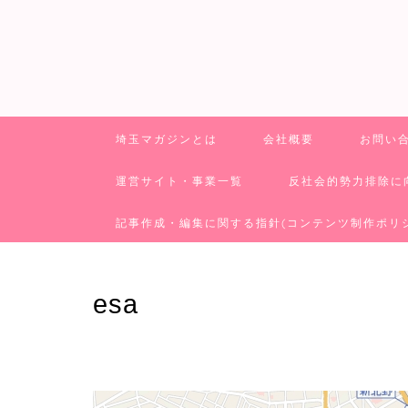
埼玉マガジンとは
会社概要
お問い
運営サイト・事業一覧
反社会的勢力排除に
記事作成・編集に関する指針(コンテンツ制作ポリ
esa