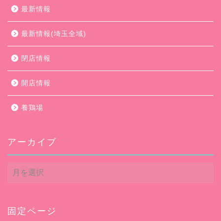
最新情報
最新情報(埼玉全域)
閉店情報
開店情報
養鶏場
アーカイブ
ア
ー
カ
イ
ブ
固定ページ