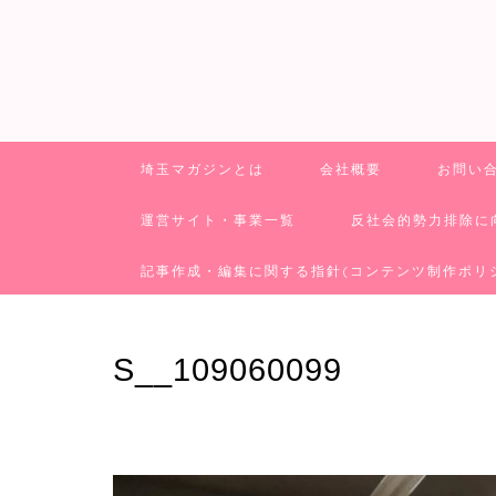
埼玉マガジンとは
会社概要
お問い
運営サイト・事業一覧
反社会的勢力排除に
記事作成・編集に関する指針(コンテンツ制作ポリ
S__109060099