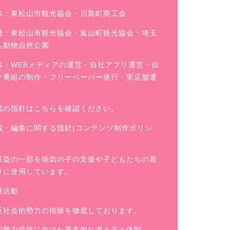
体：東松山市観光協会・川島町商工会
携：東松山市観光協会・嵐山町観光協会・埼玉
も動物自然公園
容：WEBメディアの運営・自社アプリ運営・自
オ番組の制作・フリーペーパー発行・実店舗運
成の指針はこちらを確認ください。
成・編集に関する指針(コンテンツ制作ポリシ
収益の一部を病気の子の支援や子どもたちの居
りに使用しています。
献活動
反社会的勢力の排除を徹底しております。
的勢力排除に向けた基本的な考え方と体制