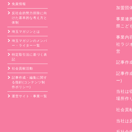
免責情報
加盟団
反社会的勢力排除に向
けた基本的な考え方と
事業連
体制
県こど
埼玉マガジンとは
事業内
埼玉マガジンのメンバ
社ラジ
ー・ライター一覧
営
特定取引法に基づく表
記
記事作
社会貢献活動
記事作
記事作成・編集に関す
ー)
る指針(コンテンツ制
作ポリシー)
当社は
運営サイト・事業一覧
場所作
社会貢
当社は
反社会