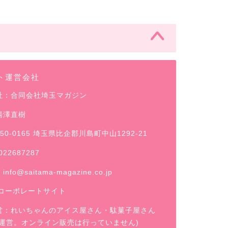
ト運営会社
社：合同会社埼玉マガジン
湯澤直樹
50-0165 埼玉県比企郡川島町中山1292-21
022687287
：
info@saitama-magazine.co.jp
コーポレートサイト
営：
れいちゃんのアイス屋さん
・駄菓子屋さん
舗運営。オンライン販売は行っていません)