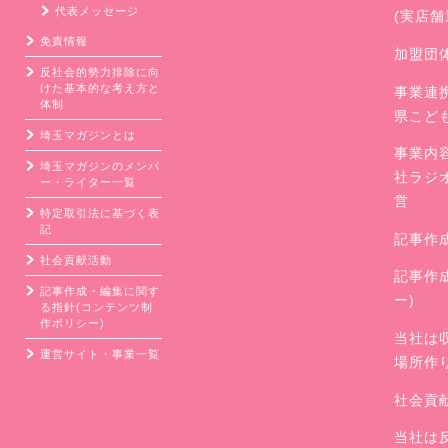
代表メッセージ
(実店
免責情報
加盟団
反社会的勢力排除に向
けた基本的な考え方と
事業連
体制
県こど
埼玉マガジンとは
事業内
埼玉マガジンのメンバ
社ラジ
ー・ライター一覧
営
特定取引法に基づく表
記
記事作
社会貢献活動
記事作
記事作成・編集に関す
ー)
る指針(コンテンツ制
作ポリシー)
当社は
運営サイト・事業一覧
場所作
社会貢
当社は