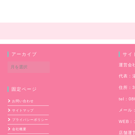
アーカイブ
サイ
ア
運営会
ー
代表：
カ
イ
住所：3
固定ページ
ブ
tel：08
お問い合わせ
メール
サイトマップ
プライバシーポリシー
WEB：
会社概要
店舗運