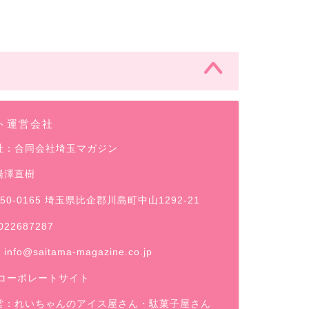
ト運営会社
社：合同会社埼玉マガジン
湯澤直樹
50-0165 埼玉県比企郡川島町中山1292-21
022687287
：
info@saitama-magazine.co.jp
コーポレートサイト
営：
れいちゃんのアイス屋さん
・駄菓子屋さん