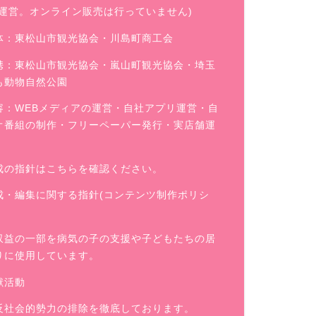
舗運営。オンライン販売は行っていません)
体：東松山市観光協会・川島町商工会
携：東松山市観光協会・嵐山町観光協会・埼玉
も動物自然公園
容：WEBメディアの運営・自社アプリ運営・自
オ番組の制作・フリーペーパー発行・実店舗運
成の指針はこちらを確認ください。
成・編集に関する指針(コンテンツ制作ポリシ
収益の一部を病気の子の支援や子どもたちの居
りに使用しています。
献活動
反社会的勢力の排除を徹底しております。