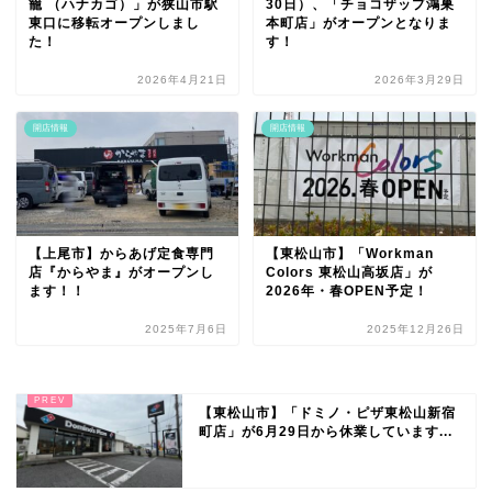
籠 （ハナカゴ）」が狭山市駅
30日）、「チョコザップ鴻巣
東口に移転オープンしまし
本町店」がオープンとなりま
た！
す！
2026年4月21日
2026年3月29日
開店情報
開店情報
【上尾市】からあげ定食専門
【東松山市】「Workman
店『からやま』がオープンし
Colors 東松山高坂店」が
ます！！
2026年・春OPEN予定！
2025年7月6日
2025年12月26日
【東松山市】「ドミノ・ピザ東松山新宿
町店」が6月29日から休業しています...