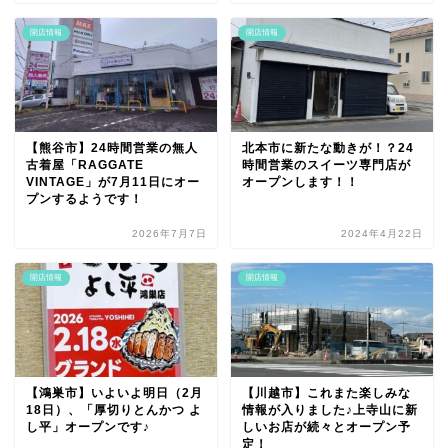
開店情報
開店情報
【熊谷市】24時間営業の無人
北本市に新たな動きが！？24
古着屋「RAGGATE
時間営業のスイーツ専門店が
VINTAGE」が7月11日にオー
オープンします！！
プンするようです！
2026年7月7日
2024年4月22日
開店情報
開店情報
【鴻巣市】いよいよ明日（2月
【川越市】これまた楽しみな
18日）、「厚切りとんかつ よ
情報が入りました♪上寺山に新
し平」オープンです♪
しいお店が続々とオープン予
定！