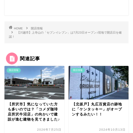
HOME
開店情報
【川越市】上寺山の「セブンイレブン」は7月23日オープン♪現地で開店日を確
認！
関連記事
開店情報
開店情報
【所沢市】気になっていた方
【北坂戸】丸広百貨店の跡地
も多いのでは？「コメダ珈琲
に「ケンタッキー」がオープ
店所沢牛沼店」の向かいで建
ンするみたい！！
設が進む建物を見てきました♪
2026年7月25日
2024年10月13日