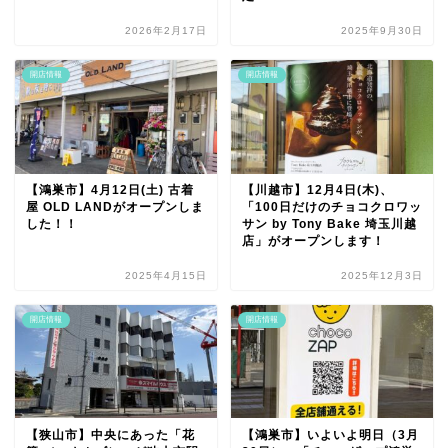
2026年2月17日
2025年9月30日
開店情報
開店情報
【鴻巣市】4月12日(土) 古着
【川越市】12月4日(木)、
屋 OLD LANDがオープンしま
「100日だけのチョコクロワッ
した！！
サン by Tony Bake 埼玉川越
店」がオープンします！
2025年4月15日
2025年12月3日
開店情報
開店情報
【狭山市】中央にあった「花
【鴻巣市】いよいよ明日（3月