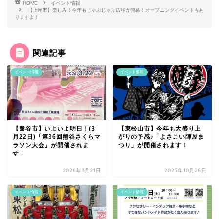
HOME
イベント情報
【上尾市】楽しみ！今年もじゃぶじゃぶ広場が開幕！オープニングイベントもあ
りますよ！
関連記事
イベント情報
イベント情報
【熊谷市】いよいよ明日！(3
【東松山市】今年も大盛り上
月22日)「第36回熊谷さくらマ
がりの予感♪「よさこい陣屋ま
ラソン大会」が開催されま
つり」が開催されます！
す！
2026年3月21日
2025年10月26日
イベント情報
イベント情報