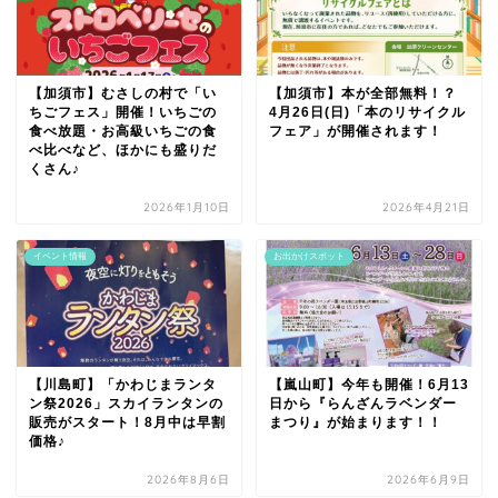
【加須市】むさしの村で「い
【加須市】本が全部無料！？
ちごフェス」開催！いちごの
4月26日(日)「本のリサイクル
食べ放題・お高級いちごの食
フェア」が開催されます！
べ比べなど、ほかにも盛りだ
くさん♪
2026年1月10日
2026年4月21日
イベント情報
お出かけスポット
【川島町】「かわじまランタ
【嵐山町】今年も開催！6月13
ン祭2026」スカイランタンの
日から『らんざんラベンダー
販売がスタート！8月中は早割
まつり』が始まります！！
価格♪
2026年8月6日
2026年6月9日