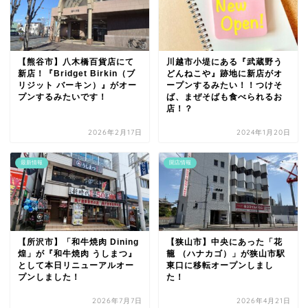
【熊谷市】八木橋百貨店にて
川越市小堤にある『武蔵野う
新店！『Bridget Birkin（ブ
どんねこや』跡地に新店がオ
リジット バーキン）』がオー
ープンするみたい！！つけそ
プンするみたいです！
ば、まぜそばも食べられるお
店！？
2026年2月17日
2024年1月20日
最新情報
開店情報
【所沢市】「和牛焼肉 Dining
【狭山市】中央にあった「花
煌」が『和牛焼肉 うしまつ』
籠 （ハナカゴ）」が狭山市駅
として本日リニューアルオー
東口に移転オープンしまし
プンしました！
た！
2026年7月7日
2026年4月21日