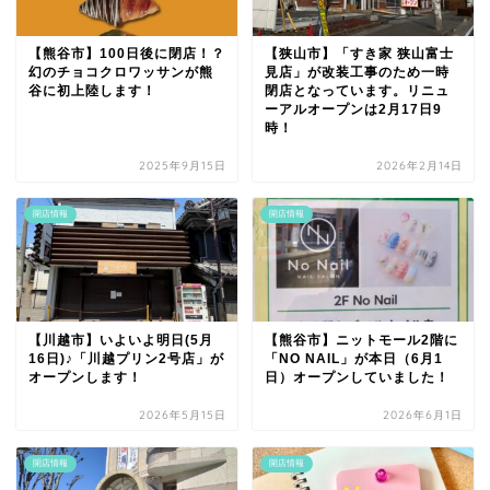
【熊谷市】100日後に閉店！？
【狭山市】「すき家 狭山富士
幻のチョコクロワッサンが熊
見店」が改装工事のため一時
谷に初上陸します！
閉店となっています。リニュ
ーアルオープンは2月17日9
時！
2025年9月15日
2026年2月14日
開店情報
開店情報
【川越市】いよいよ明日(5月
【熊谷市】ニットモール2階に
16日)♪「川越プリン2号店」が
「NO NAIL」が本日（6月1
オープンします！
日）オープンしていました！
2026年5月15日
2026年6月1日
開店情報
開店情報