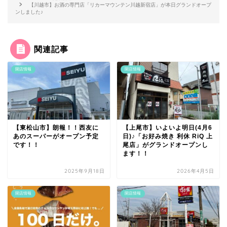
【川越市】お酒の専門店「リカーマウンテン川越新宿店」が本日グランドオープ
ンしました♪
関連記事
開店情報
開店情報
【東松山市】朗報！！西友に
【上尾市】いよいよ明日(4月6
あのスーパーがオープン予定
日)♪「お好み焼き 利休 RiQ 上
です！！
尾店」がグランドオープンし
ます！！
2025年9月18日
2026年4月5日
開店情報
開店情報