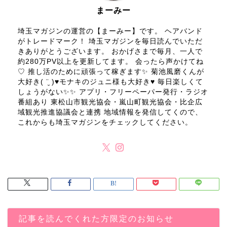
まーみー
埼玉マガジンの運営の【まーみー】です。 ヘアバンド
がトレードマーク！ 埼玉マガジンを毎日読んでいただ
きありがとうございます。 おかげさまで毎月、一人で
約280万PV以上を更新してます。 会ったら声かけてね
♡ 推し活のために頑張って稼ぎます✨ 菊池風磨くんが
大好き( ¨̮ )♥モナキのジュニ様も大好き♥ 毎日楽しくて
しょうがない✨✨ アプリ・フリーペーパー発行・ラジオ
番組あり 東松山市観光協会・嵐山町観光協会・比企広
域観光推進協議会と連携 地域情報を発信してくので、
これからも埼玉マガジンをチェックしてください。
記事を読んでくれた方限定のお知らせ