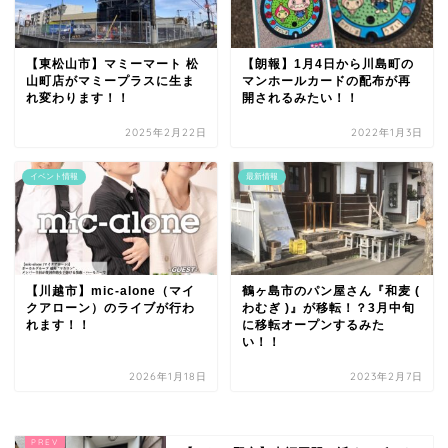
【東松山市】マミーマート 松
【朗報】1月4日から川島町の
山町店がマミープラスに生ま
マンホールカードの配布が再
れ変わります！！
開されるみたい！！
2025年2月22日
2022年1月3日
イベント情報
最新情報
【川越市】mic-alone（マイ
鶴ヶ島市のパン屋さん『和麦 (
クアローン）のライブが行わ
わむぎ )』が移転！？3月中旬
れます！！
に移転オープンするみた
い！！
2026年1月18日
2023年2月7日