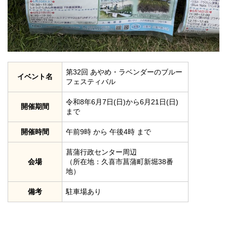
第32回 あやめ・ラベンダーのブルー
イベント名
フェスティバル
令和8年6月7日(日)から6月21日(日)
開催期間
まで
開催時間
午前9時 から 午後4時 まで
菖蒲行政センター周辺
会場
（所在地：久喜市菖蒲町新堀38番
地）
備考
駐車場あり