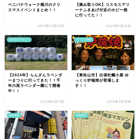
ベニバナウォーク桶川のクリ
【摘み取りOK】コスモスアリ
スマスイベントまとめ！！
ーナふきあげ付近のホピー畑
に行ってた！！
2023年12月20日
2022年5月26日
お出かけスポット
イベント情報
【2024年】らんざんラベンダ
【東松山市】出張牡蠣小屋 ゆ
ーまつりに行ってきた！！千
っくり炉端焼が登場しま
年の苑ラベンダー園にて開催
す！！
中！！
2024年6月11日
2026年3月30日
最新情報
最新情報