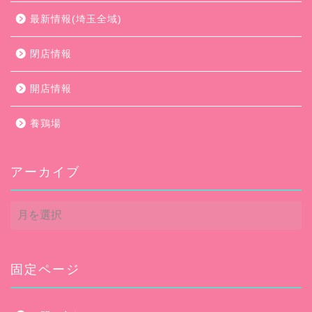
最新情報(埼玉全域)
閉店情報
開店情報
養鶏場
アーカイブ
ア
ー
カ
イ
ブ
固定ページ