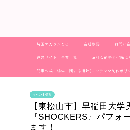
埼玉マガジンとは
会社概要
お問い
運営サイト・事業一覧
反社会的勢力排除に
記事作成・編集に関する指針(コンテンツ制作ポリ
イベント情報
【東松山市】早稲田大学
『SHOCKERS』パフ
ます！