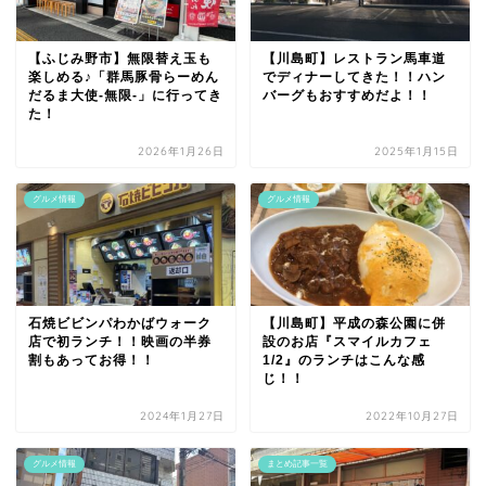
【ふじみ野市】無限替え玉も
【川島町】レストラン馬車道
楽しめる♪「群馬豚骨らーめん
でディナーしてきた！！ハン
だるま大使-無限-」に行ってき
バーグもおすすめだよ！！
た！
2026年1月26日
2025年1月15日
グルメ情報
グルメ情報
石焼ビビンパわかばウォーク
【川島町】平成の森公園に併
店で初ランチ！！映画の半券
設のお店『スマイルカフェ
割もあってお得！！
1/2』のランチはこんな感
じ！！
2024年1月27日
2022年10月27日
グルメ情報
まとめ記事一覧