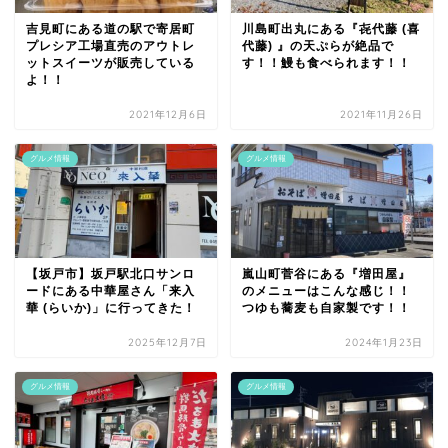
吉見町にある道の駅で寄居町
川島町出丸にある『㐂代藤 (喜
プレシア工場直売のアウトレ
代藤) 』の天ぷらが絶品で
ットスイーツが販売している
す！！鰻も食べられます！！
よ！！
2021年12月6日
2021年11月26日
グルメ情報
グルメ情報
【坂戸市】坂戸駅北口サンロ
嵐山町菅谷にある『増田屋』
ードにある中華屋さん「来入
のメニューはこんな感じ！！
華 (らいか)」に行ってきた！
つゆも蕎麦も自家製です！！
2025年12月7日
2024年1月23日
グルメ情報
グルメ情報