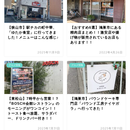
【狭山市】駅チカの町中華、
【おすすめ6選】鴻巣市にある
「ゆたか食堂」に行ってきま
精肉店まとめ！！激安店や揚
した！メニューはこんな感じ♪
げ物が販売されているお店も
あります！！
2025年11月9日
2022年4月26日
グルメ情報
グルメ情報
【東松山】7時半から営業！？
【鴻巣市】パウンドケーキ専
『BOSCH会館レストラン』の
門店「パウンド工房ナイヤガ
モーニングがワンコイン！！
ラ」へ行ってきた！
トースト食べ放題、サラダバ
ー、ドリンクバー付き！！
2023年7月31日
2025年7月11日