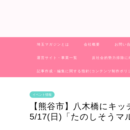
埼玉マガジンとは
会社概要
お問い
運営サイト・事業一覧
反社会的勢力排除に
記事作成・編集に関する指針(コンテンツ制作ポリ
イベント情報
【熊谷市】八木橋にキッ
5/17(日)「たのしそ