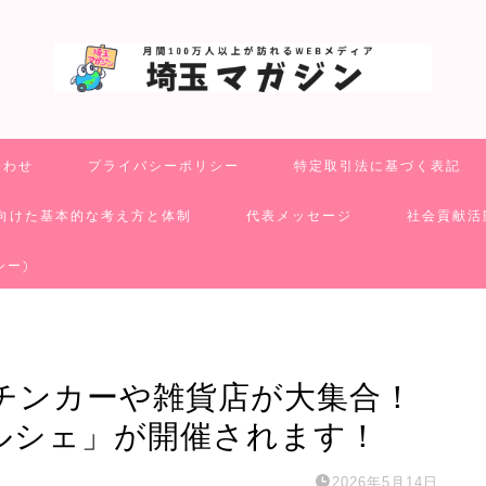
合わせ
プライバシーポリシー
特定取引法に基づく表記
向けた基本的な考え方と体制
代表メッセージ
社会貢献活
シー)
チンカーや雑貨店が大集合！
うマルシェ」が開催されます！
2026年5月14日