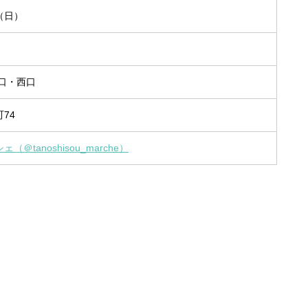
日（日）
口・西口
74
＠tanoshisou_marche）