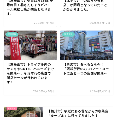
【東松山市】明日(1月18日)が
【北本市】「のぼりや寝具
最終日！花さんしょうビバモ
店」が閉店となっていたこと
ール東松山店が閉店となりま
が分かりました。
す。
2026年1月17日
2026年6月12日
閉店情報
閉店情報
【東松山市】トライアル内の
【所沢市】食べるなら今！
サンキやCUTE、ハニーズまで
「西武所沢SC」のフードコー
も閉店へ。それぞれの店舗で
トにある一つの店舗が閉店へ
閉店セールが行われていま
す！
2026年6月10日
2026年1月30日
【桶川市】駅近にある昔ながらの喫茶店
「ルーブル」に行ってきました！