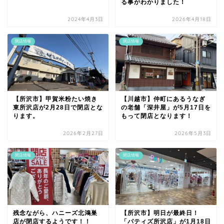
る事がわかりました！
2024年4月3日
2026年4月18日
閉店情報
閉店情報
【所沢市】甲賀米粉たい焼き
【川越市】仲町にあるうなぎ
東所沢店が2月28日で閉店とな
の老舗「深井屋」が5月17日を
ります。
もって閉店となります！
2026年2月27日
2026年5月3日
閉店情報
閉店情報
残念ながら、ハニーズ北鴻巣
【所沢市】明日が最終日！
店が閉店するようです！！
「パティズ所沢店」が1月18日