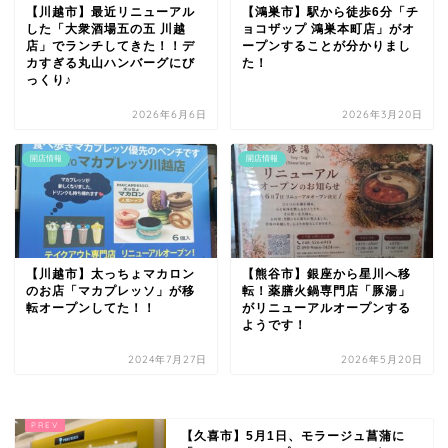
【川越市】最近リニューアル
【鴻巣市】駅から徒歩6分「チ
した「大衆酒場五の五 川越
ョコザップ 鴻巣本町店」がオ
店」でランチしてきた！！デ
ープンすることが分かりまし
カすぎる丸山ハンバーグにび
た！
っくり♪
2026年6月6日
2026年3月20日
開店情報
開店情報
【川越市】太っちょマカロン
【熊谷市】銀座から星川へ移
のお店「マカプレッソ」が移
転！薬膳火鍋専門店「豚湯」
転オープンしてた！！
がリニューアルオープンする
ようです！
2024年7月27日
2026年5月20日
【久喜市】5月1日、モラージュ菖蒲に