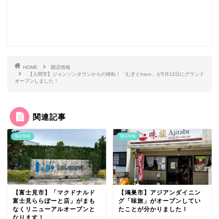
HOME
開店情報
【入間市】ジョンソンタウンからの移転！「むぎとhaco」が5月12日にグランド
オープンしました！
関連記事
開店情報
開店情報
【富士見市】「マクドナルド
【鴻巣市】アジアンダイニン
富士見ららぽーと店」がまも
グ「味旅」がオープンしてい
なくリニューアルオープンと
たことが分かりました！
なります！