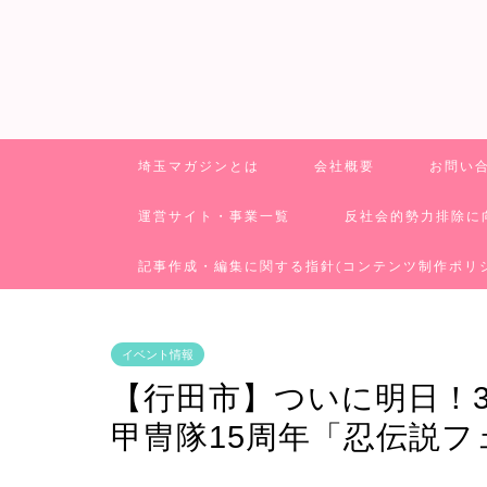
埼玉マガジンとは
会社概要
お問い
運営サイト・事業一覧
反社会的勢力排除に
記事作成・編集に関する指針(コンテンツ制作ポリ
イベント情報
【行田市】ついに明日！3
甲冑隊15周年「忍伝説