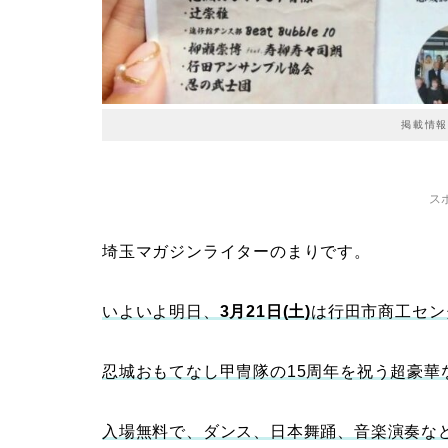
掲載情報
ス
埼玉マガジンライターのまりです。
いよいよ明日、
3月21日(土)
は行田市商工セン
忍城おもてなし甲冑隊の15周年を祝う超豪華
入場無料で、ダンス、日本舞踊、音楽演奏など、第一