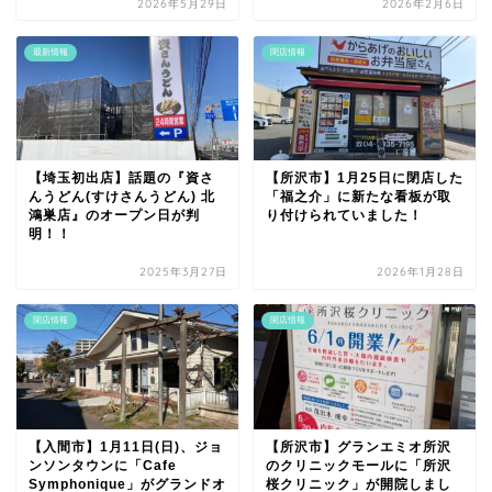
2026年5月29日
2026年2月6日
最新情報
閉店情報
【埼玉初出店】話題の『資さ
【所沢市】1月25日に閉店した
んうどん(すけさんうどん) 北
「福之介」に新たな看板が取
鴻巣店』のオープン日が判
り付けられていました！
明！！
2025年3月27日
2026年1月28日
開店情報
開店情報
【入間市】1月11日(日)、ジョ
【所沢市】グランエミオ所沢
ンソンタウンに「Cafe
のクリニックモールに「所沢
Symphonique」がグランドオ
桜クリニック」が開院しまし