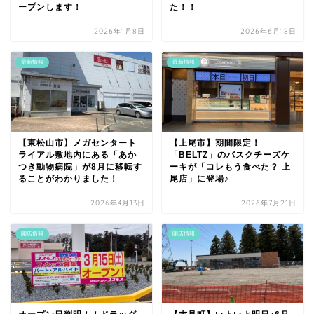
ープンします！
た！！
2026年1月8日
2026年6月18日
最新情報
最新情報
【東松山市】メガセンタート
【上尾市】期間限定！
ライアル敷地内にある「あか
「BELTZ」のバスクチーズケ
つき動物病院」が8月に移転す
ーキが「コレもう食べた？ 上
ることがわかりました！
尾店」に登場♪
2026年4月13日
2026年7月21日
開店情報
開店情報