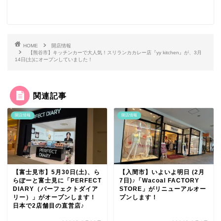
HOME
開店情報
【熊谷市】キッチンカーで大人気！スリランカカレー店『yy kitchen』が、3月
14日(土)にオープンしていました！
関連記事
開店情報
開店情報
【富士見市】5月30日(土)、ら
【入間市】いよいよ明日 (2月
らぽーと富士見に「PERFECT
7日)♪「Wacoal FACTORY
DIARY（パーフェクトダイア
STORE」がリニューアルオー
リー）」がオープンします！
プンします！
日本で2店舗目の直営店♪