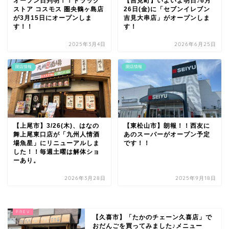
オープン日判明！！ドラッグ
【吉見町】いよいよ明日♪6月
ストア コスモス 圏央鶴ヶ島店
26日(金)に「セブンイレブン
が3月15日にオープンしま
吉見大串店」がオープンしま
す！！
す！
2025年3月4日
2026年6月25日
開店情報
開店情報
【上尾市】3/26(木)、はなの
【東松山市】朗報！！西友に
舞上尾東口店が「九州人情酒
あのスーパーがオープン予定
場魚星」にリニューアルしま
です！！
した！！毎週土曜は解体ショ
ーあり。
2026年3月28日
2025年9月18日
【久喜市】「たかのチェーン久喜店」で
おだんごを買ってみました♪メニュー