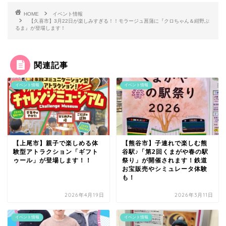
HOME
イベント情報
【久喜市】3月22日が楽しみすぎる！！モラージュ菖蒲に『クロちゃん＆紺野ぶ
るま』が登場します！
関連記事
イベント情報
イベント情報
【上尾市】親子で楽しめる体
【熊谷市】子連れで楽しむ熊
験型アトラクション「ギフト
谷駅♪「第2回くまがや春の駅
ゥール」が登場します！！
祭り」が開催されます！鉄道
お宝販売やシミュレータ体験
も！
2026年4月19日
2026年3月11日
イベント情報
イベント情報