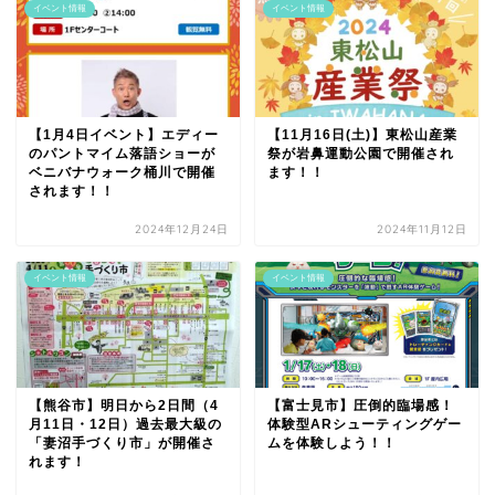
イベント情報
イベント情報
【1月4日イベント】エディー
【11月16日(土)】東松山産業
のパントマイム落語ショーが
祭が岩鼻運動公園で開催され
ベニバナウォーク桶川で開催
ます！！
されます！！
2024年12月24日
2024年11月12日
イベント情報
イベント情報
【熊谷市】明日から2日間（4
【富士見市】圧倒的臨場感！
月11日・12日）過去最大級の
体験型ARシューティングゲー
「妻沼手づくり市」が開催さ
ムを体験しよう！！
れます！