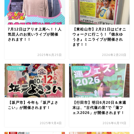
7月12日はアリオ上尾へ！！人
【東松山市】2月21日はピオニ
気芸人のお笑いライブが開催
ウォークに行こう！『徳永ゆ
されます！！
うき』ミニライブが開催され
ます！！
2025年6月25日
2026年2月20日
イベント情報
イベント情報
【坂戸市】今年も「坂戸よさ
【行田市】明日6月20日＆来週
こい」が開催されます！
末は、”古代蓮の里”で「蓮フ
ェス2026」が開催されます！
2025年9月4日
2026年6月19日