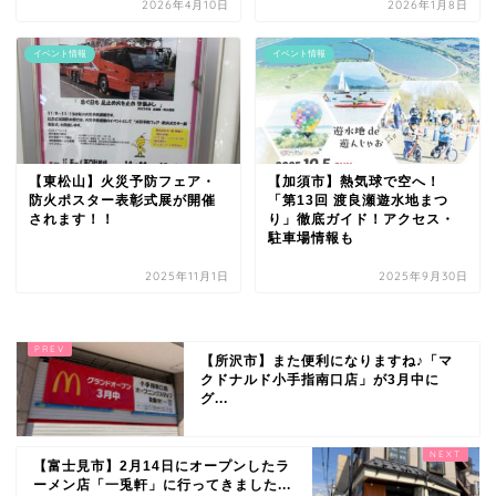
2026年4月10日
2026年1月8日
イベント情報
イベント情報
【東松山】火災予防フェア・
【加須市】熱気球で空へ！
防火ポスター表彰式展が開催
「第13回 渡良瀬遊水地まつ
されます！！
り」徹底ガイド！アクセス・
駐車場情報も
2025年11月1日
2025年9月30日
【所沢市】また便利になりますね♪「マ
クドナルド小手指南口店」が3月中に
グ...
【富士見市】2月14日にオープンしたラ
ーメン店「一兎軒」に行ってきました...