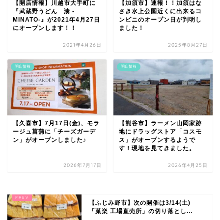
【開店情報】川越市大手町に
【加須市】速報！！加須はな
『武蔵野うどん 湊 -
さき水上公園近くに出来るコ
MINATO-』が2021年4月27日
ンビニのオープン日が判明し
にオープンします！！
ました！
2021年4月26日
2025年8月27日
開店情報
開店情報
【久喜市】7月17日(金)、モラ
【熊谷市】ラーメン山岡家跡
ージュ菖蒲に「チーズガーデ
地にドラッグストア「コスモ
ン」がオープンしました♪
ス」がオープンするようで
す！現地を見てきました。
2026年7月17日
2026年4月25日
【ふじみ野市】次の開催は3/14(土)
「菓楽 工場直売所」の切り落とし...