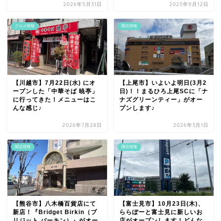
2026年5月31日
2025年9月12日
グルメ情報
開店情報
【川越市】7月22日(水) にオ
【上尾市】いよいよ明日(3月2
ープンした「中華そば 暁亭」
日)！！まるひろ上尾SCに「ナ
に行ってきた！メニューはこ
ナズグリーンティー」がオー
んな感じ♪
プンします♪
2026年7月28日
2026年3月1日
開店情報
開店情報
【熊谷市】八木橋百貨店にて
【富士見市】10月23日(木)、
新店！『Bridget Birkin（ブ
ららぽーと富士見に新しいお
リジット バーキン）』がオー
店がオープンします！どんな