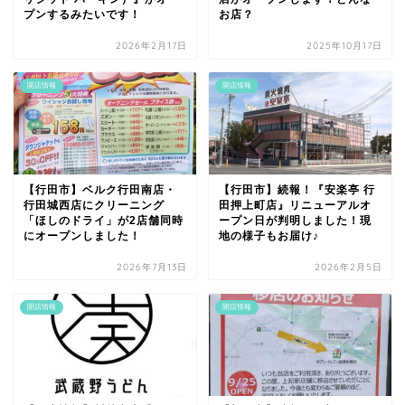
プンするみたいです！
お店？
2026年2月17日
2025年10月17日
開店情報
開店情報
【行田市】ベルク行田南店・
【行田市】続報！『安楽亭 行
行田城西店にクリーニング
田押上町店』リニューアルオ
「ほしのドライ」が2店舗同時
ープン日が判明しました！現
にオープンしました！
地の様子もお届け♪
2026年7月13日
2026年2月5日
開店情報
開店情報