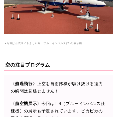
▲写真は公式サイトより引用 ブルーインパルス(Ｔ-4)展示機
空の注目プログラム
《
航過飛行
》上空を自衛隊機が駆け抜ける迫力
の瞬間は見逃せません！
《
航空機展示
》今回はT-4（ブルーインパルス仕
様機）の展示も予定されています。ピカピカの