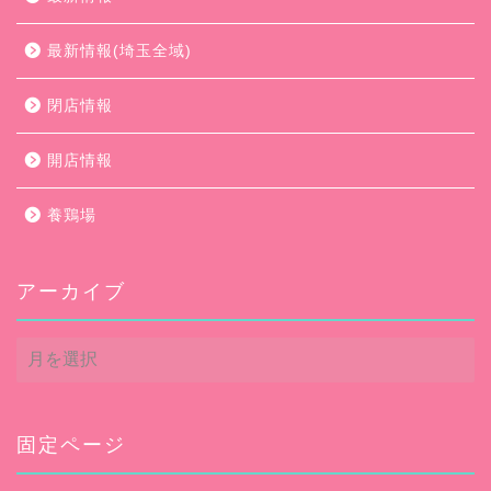
最新情報(埼玉全域)
閉店情報
開店情報
養鶏場
アーカイブ
ア
ー
カ
イ
ブ
固定ページ