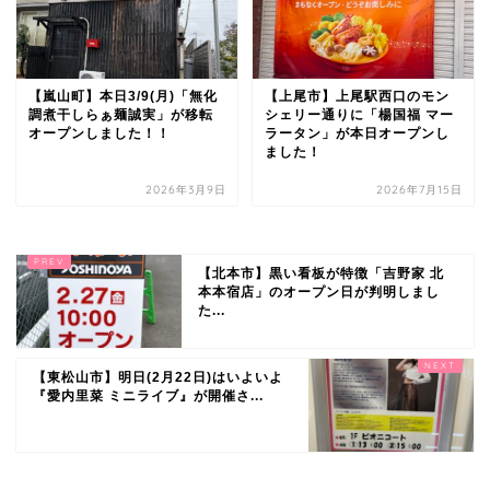
【嵐山町】本日3/9(月)「無化
【上尾市】上尾駅西口のモン
調煮干しらぁ麺誠実」が移転
シェリー通りに「楊国福 マー
オープンしました！！
ラータン」が本日オープンし
ました！
2026年3月9日
2026年7月15日
【北本市】黒い看板が特徴「吉野家 北
本本宿店」のオープン日が判明しまし
た...
【東松山市】明日(2月22日)はいよいよ
『愛内里菜 ミニライブ』が開催さ...