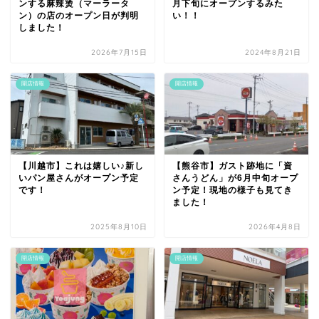
ンする麻辣烫（マーラータ
月下旬にオープンするみた
ン）の店のオープン日が判明
い！！
しました！
2026年7月15日
2024年8月21日
開店情報
開店情報
【川越市】これは嬉しい♪新し
【熊谷市】ガスト跡地に「資
いパン屋さんがオープン予定
さんうどん」が6月中旬オープ
です！
ン予定！現地の様子も見てき
ました！
2025年8月10日
2026年4月8日
開店情報
開店情報