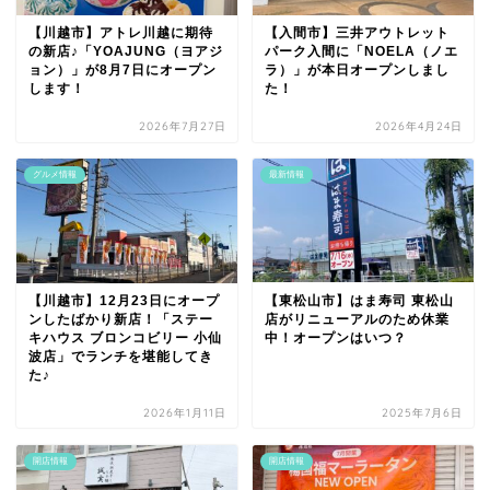
【川越市】アトレ川越に期待
【入間市】三井アウトレット
の新店♪「YOAJUNG（ヨアジ
パーク入間に「NOELA（ノエ
ョン）」が8月7日にオープン
ラ）」が本日オープンしまし
します！
た！
2026年7月27日
2026年4月24日
グルメ情報
最新情報
【川越市】12月23日にオープ
【東松山市】はま寿司 東松山
ンしたばかり新店！「ステー
店がリニューアルのため休業
キハウス ブロンコビリー 小仙
中！オープンはいつ？
波店」でランチを堪能してき
た♪
2026年1月11日
2025年7月6日
開店情報
開店情報