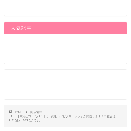
人気記事
HOME
開店情報
【東松山市】2月24日に「高坂コドビクリニック」が開院します！内覧会は
2/21(金)・2/22(土)です。