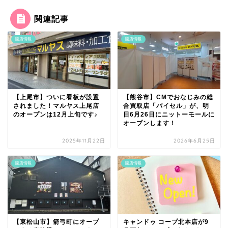
関連記事
開店情報
開店情報
【上尾市】ついに看板が設置
【熊谷市】CMでおなじみの総
されました！マルヤス上尾店
合買取店「バイセル」が、明
のオープンは12月上旬です♪
日6月26日にニットーモールに
オープンします！
2025年11月22日
2026年6月25日
開店情報
開店情報
【東松山市】箭弓町にオープ
キャンドゥ コープ北本店が9