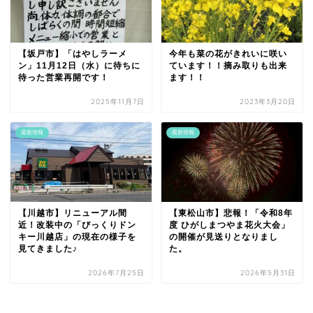
【坂戸市】「はやしラーメ
今年も菜の花がきれいに咲い
ン」11月12日（水）に待ちに
ています！！摘み取りも出来
待った営業再開です！
ます！！
2025年11月7日
2023年3月20日
最新情報
最新情報
【川越市】リニューアル間
【東松山市】悲報！「令和8年
近！改装中の「びっくりドン
度 ひがしまつやま花火大会」
キー川越店」の現在の様子を
の開催が見送りとなりまし
見てきました♪
た。
2026年7月25日
2026年5月31日