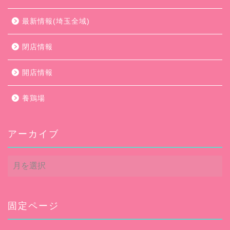
最新情報(埼玉全域)
閉店情報
開店情報
養鶏場
アーカイブ
ア
ー
カ
イ
ブ
固定ページ