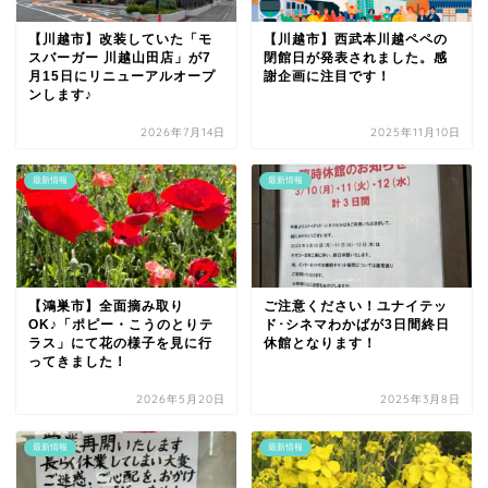
【川越市】改装していた「モ
【川越市】西武本川越ペペの
スバーガー 川越山田店」が7
閉館日が発表されました。感
月15日にリニューアルオープ
謝企画に注目です！
ンします♪
2026年7月14日
2025年11月10日
最新情報
最新情報
【鴻巣市】全面摘み取り
ご注意ください！ユナイテッ
OK♪「ポピー・こうのとりテ
ド･シネマわかばが3日間終日
ラス」にて花の様子を見に行
休館となります！
ってきました！
2026年5月20日
2025年3月8日
最新情報
最新情報