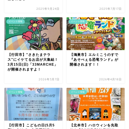
2025年9月24日
2025年7月17日
イベント情報
イベント情報
【行田市】"さきたまテラ
【鴻巣市】エルミこうのすで
ス"にイケてるお店が大集結！
『あそべぇる恐竜ランド』が
3月15日(日)「33MARCHE」
開催されます！！
が開催されますよ！
2026年3月7日
2026年4月18日
イベント情報
イベント情報
【行田市】こどもの日(5月5
【北本市】ハロウィンを先取