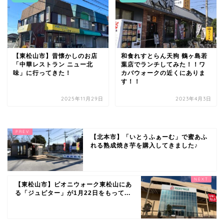
【東松山市】昔懐かしのお店
和食れすとらん天狗 鶴ヶ島若
「中華レストラン ニュー北
葉店でランチしてみた！！ワ
味」に行ってきた！
カバウォークの近くにありま
す！！
2025年11月29日
2023年4月3日
【北本市】「いとうふぁーむ」で蜜あふ
れる熟成焼き芋を購入してきました♪
【東松山市】ピオニウォーク東松山にあ
る「ジュピター」が1月22日をもって...