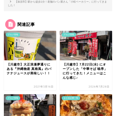
【加須市】駅から徒歩1分！老舗のパン屋さん「小松ベーカリー」に行ってきま
した！
関連記事
グルメ情報
グルメ情報
【川越市】大正浪漫夢通りに
【川越市】7月22日(水) にオ
ある『沖縄物産 真南風』のバ
ープンした「中華そば 暁亭」
ナナジュースが美味しい！！
に行ってきた！メニューはこ
んな感じ♪
2021年3月16日
2026年7月28日
グルメ情報
まとめ記事一覧