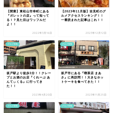
【閉業】東松山市幸町にある
【2023年11月版】吉見町のグ
『ガレットの店』って知って
ルメアクセスランキング！！
る！？見た目はワッフルだ
一番読まれた記事はこれ！！
よ！！
2022年3月16日
2023年12月12日
グルメ情報
グルメ情報
坂戸駅より徒歩3分！！クレー
坂戸市にある『喫茶店 まあ
プとお酒のお店『くれーぷ あ
さ』に再訪問！！大きなホッ
んてぃくる』に行ってき
トケーキを食べてきた！！
た！！
2023年4月20日
2023年11月25日
グルメ情報
グルメ情報