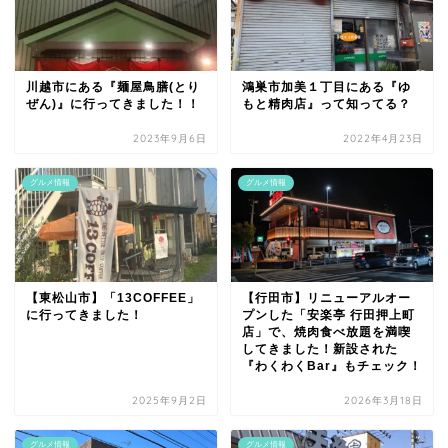
川越市にある『麺屋鳥膳(とり
鴻巣市加美１丁目にある『ゆ
ぜん)』に行ってきました！！
もと精肉店』って知ってる？
2023年9月6日
2022年4月23日
グルメ情報
グルメ情報
【東松山市】「13COFFEE」
【行田市】リニューアルオー
に行ってきました！
プンした「安楽亭 行田押上町
店」で、焼肉食べ放題を満喫
してきました！新設された
『わくわくBar』もチェック！
2025年9月2日
2026年3月18日
グルメ情報
グルメ情報