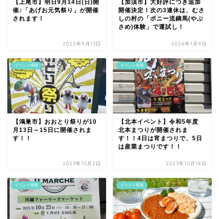
【上尾市】明日9月14日(日)開
【加須市】大好評につき追加
催♪「あげお元気祭り」が開催
開催決定！次の3連休は、むさ
されます！
しの村の「ポニー流鏑馬(やぶ
さめ)体験」で運試し！
2025年9月13日
2026年1月9日
イベント情報
イベント情報
【鴻巣市】おおとり祭りが10
【北本イベント】令和5年度
月13日～15日に開催されま
北本まつりが開催されま
す！！
す！！4日は宵まつりで、5日
は産業まつりです！！
2023年10月2日
2023年10月18日
イベント情報
イベント情報