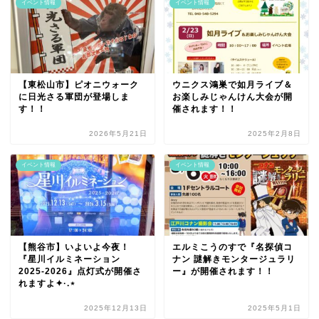
イベント情報
イベント情報
【東松山市】ピオニウォーク
ウニクス鴻巣で如月ライブ＆
に日光さる軍団が登場しま
お楽しみじゃんけん大会が開
す！！
催されます！！
2026年5月21日
2025年2月8日
イベント情報
イベント情報
【熊谷市】いよいよ今夜！
エルミこうのすで『名探偵コ
『星川イルミネーション
ナン 謎解きモンタージュラリ
2025-2026』点灯式が開催さ
ー』が開催されます！！
れますよ✦·.⋆
2025年12月13日
2025年5月1日