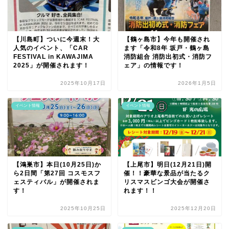
【川島町】ついに今週末！大
【鶴ヶ島市】今年も開催され
人気のイベント、「CAR
ます「令和8年 坂戸・鶴ヶ島
FESTIVAL in KAWAJIMA
消防組合 消防出初式・消防フ
2025」が開催されます！
ェア」の情報です！
2025年10月17日
2026年1月5日
イベント情報
イベント情報
【鴻巣市】本日(10月25日)か
【上尾市】明日(12月21日)開
ら2日間「第27回 コスモスフ
催！！豪華な景品が当たるク
ェスティバル」が開催されま
リスマスビンゴ大会が開催さ
す！
れます！！
2025年10月25日
2025年12月20日