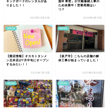
キックボードのレンタルがあ
急M 車窓」が大幅修繕工事の
りました！！
ため休業中！営業再開はい
つ？
2023年10月31日
2026年4月19日
最新情報
最新情報
【開店情報】オカモトタンメ
【坂戸市】こちらの店舗の解
ン北本店が7月中旬にオープン
体工事が始まっていました！
するみたい！！
2022年7月15日
2025年6月26日
最新情報
最新情報