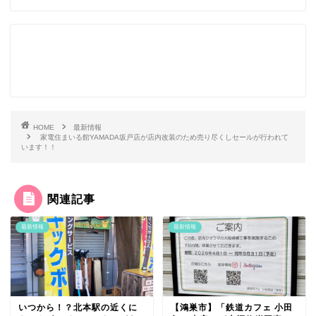
HOME
最新情報
家電住まいる館YAMADA坂戸店が店内改装のため売り尽くしセールが行われて
います！！
関連記事
最新情報
最新情報
いつから！？北本駅の近くに
【鴻巣市】「鉄道カフェ 小田