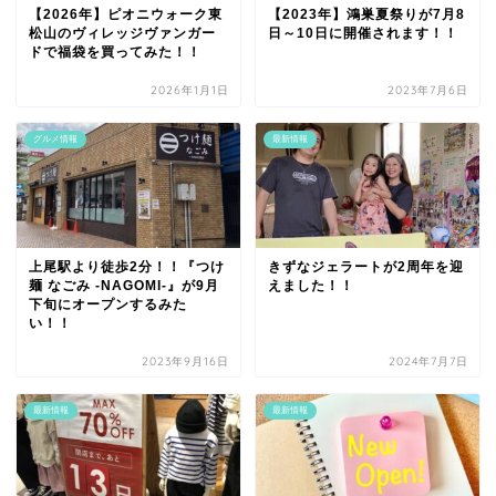
【2026年】ピオニウォーク東
【2023年】鴻巣夏祭りが7月8
松山のヴィレッジヴァンガー
日～10日に開催されます！！
ドで福袋を買ってみた！！
2026年1月1日
2023年7月6日
グルメ情報
最新情報
上尾駅より徒歩2分！！『つけ
きずなジェラートが2周年を迎
麺 なごみ -NAGOMI-』が9月
えました！！
下旬にオープンするみた
い！！
2023年9月16日
2024年7月7日
最新情報
最新情報