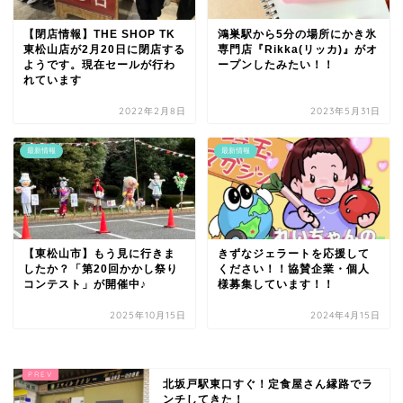
【閉店情報】THE SHOP TK
鴻巣駅から5分の場所にかき氷
東松山店が2月20日に閉店する
専門店『Rikka(リッカ)』がオ
ようです。現在セールが行わ
ープンしたみたい！！
れています
2022年2月8日
2023年5月31日
最新情報
最新情報
【東松山市】もう見に行きま
きずなジェラートを応援して
したか？「第20回かかし祭り
ください！！協賛企業・個人
コンテスト」が開催中♪
様募集しています！！
2025年10月15日
2024年4月15日
北坂戸駅東口すぐ！定食屋さん縁路でラ
ンチしてきた！