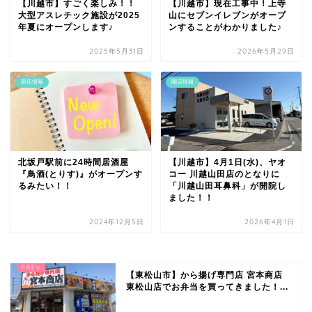
【川越市】すごく楽しみ！！
【川越市】現在工事中！上寺
大型アスレチック施設が2025
山にセブンイレブンがオープ
年夏にオープンします♪
ンすることがわかりました♪
2025年5月31日
2026年5月29日
開店情報
開店情報
北坂戸駅前に24時間居酒屋
【川越市】4月1日(水)、ヤオ
『鳥酒(とりす)』がオープンす
コー 川越山田店のとなりに
るみたい！！
「川越山田耳鼻科」が開院し
ました！！
2024年12月5日
2026年4月1日
【東松山市】から揚げ専門店 宮本商店
東松山店でお弁当を買ってきました！...