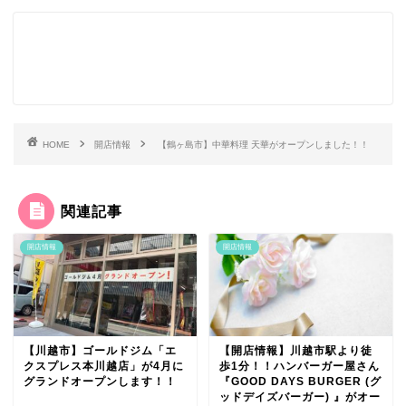
HOME
開店情報
【鶴ヶ島市】中華料理 天華がオープンしました！！
関連記事
開店情報
開店情報
【川越市】ゴールドジム「エ
【開店情報】川越市駅より徒
クスプレス本川越店」が4月に
歩1分！！ハンバーガー屋さん
グランドオープンします！！
『GOOD DAYS BURGER (グ
ッドデイズバーガー) 』がオー