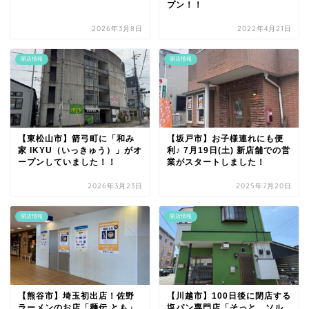
プン！！
2026年3月8日
2022年4月21日
開店情報
開店情報
【東松山市】箭弓町に「和み
【坂戸市】お子様連れにも便
家 IKYU（いっきゅう）」がオ
利♪ 7月19日(土) 新店舗での営
ープンしていました！！
業がスタートしました！
2026年3月23日
2025年7月20日
開店情報
開店情報
【熊谷市】埼玉初出店！佐野
【川越市】100日後に閉店する
ラーメンのお店「麺伝 とも」
塩パン専門店「そっと、ソル