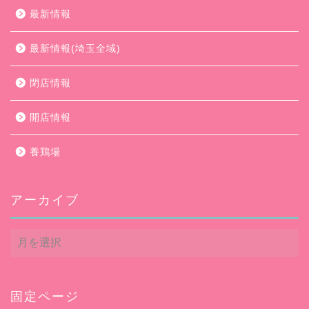
最新情報
最新情報(埼玉全域)
閉店情報
開店情報
養鶏場
アーカイブ
ア
ー
カ
イ
ブ
固定ページ