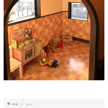
HOME
もん６