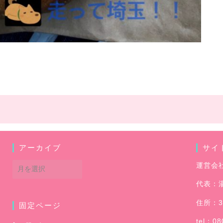
アーカイブ
サイ
ア
運営会
ー
代表：
カ
イ
住所：3
固定ページ
ブ
tel：08