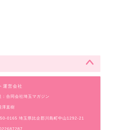
ト運営会社
社：合同会社埼玉マガジン
湯澤直樹
50-0165 埼玉県比企郡川島町中山1292-21
022687287