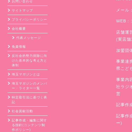
お問い合わせ
メール
サイトマップ
プライバシーポリシー
WEB：
会社概要
店舗運
代表メッセージ
(実店
免責情報
加盟団
反社会的勢力排除に向
けた基本的な考え方と
事業連
体制
県こど
埼玉マガジンとは
事業内
埼玉マガジンのメンバ
社ラジ
ー・ライター一覧
営
特定取引法に基づく表
記
記事作
社会貢献活動
記事作
記事作成・編集に関す
ー)
る指針(コンテンツ制
作ポリシー)