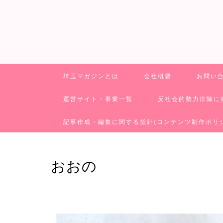
埼玉マガジンとは
会社概要
お問い
運営サイト・事業一覧
反社会的勢力排除に
記事作成・編集に関する指針(コンテンツ制作ポリ
おおの